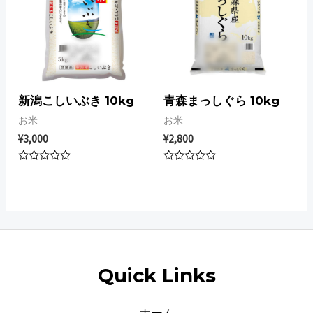
新潟こしいぶき 10kg
青森まっしぐら 10kg
お米
お米
¥
3,000
¥
2,800
Rated
Rated
0
0
out
out
of
of
5
5
Quick Links