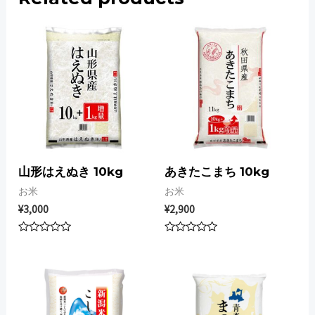
ク
イ
ー
ン
10kg
quantity
山形はえぬき 10kg
あきたこまち 10kg
お米
お米
¥
3,000
¥
2,900
Rated
Rated
0
0
out
out
of
of
5
5