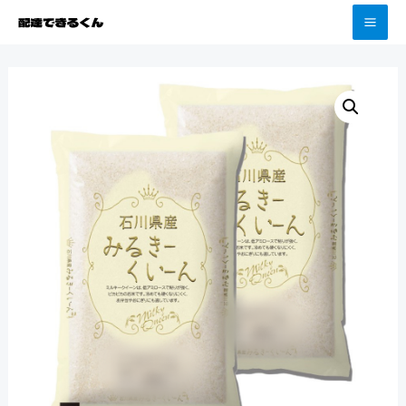
コ
頼むほど配達料がお得！
X
ン
MA
テ
ME
ン
ツ
へ
ス
キ
ッ
プ