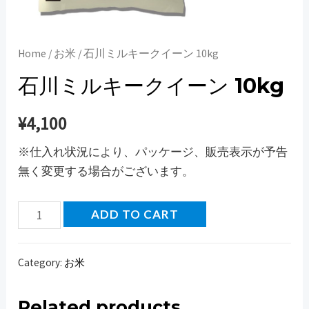
Home
/
お米
/ 石川ミルキークイーン 10kg
石川ミルキークイーン 10kg
¥
4,100
※仕入れ状況により、パッケージ、販売表示が予告
無く変更する場合がございます。
石
ADD TO CART
川
ミ
Category:
お米
ル
キ
Related products
ー