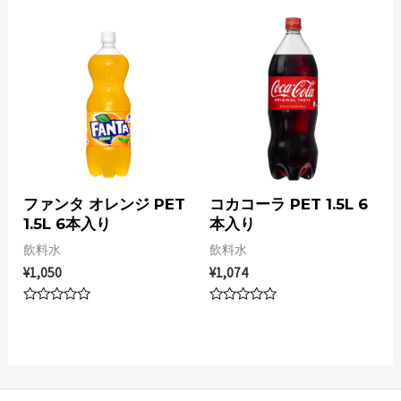
out
out
of
of
5
5
ファンタ オレンジ PET
コカコーラ PET 1.5L 6
1.5L 6本入り
本入り
飲料水
飲料水
¥
1,050
¥
1,074
Rated
Rated
0
0
out
out
of
of
5
5