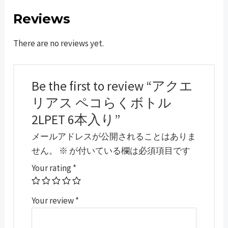
ペ
コ
Reviews
ら
There are no reviews yet.
く
ボ
ト
Be the first to review “アクエ
ル
2LPET
リアス ペコらくボトル
6
2LPET 6本入り”
本
メールアドレスが公開されることはありま
入
せん。
※
が付いている欄は必須項目です
り
Your rating
*
quantity
Your review
*