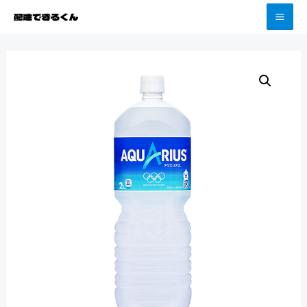
コ
頼むほど配達料がお得！
X
ン
MA
テ
ME
ン
ツ
へ
ス
キ
ッ
プ