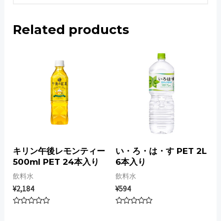
Related products
キリン午後レモンティー
い・ろ・は・す PET 2L
500ml PET 24本入り
6本入り
飲料水
飲料水
¥
2,184
¥
594
Rated
Rated
0
0