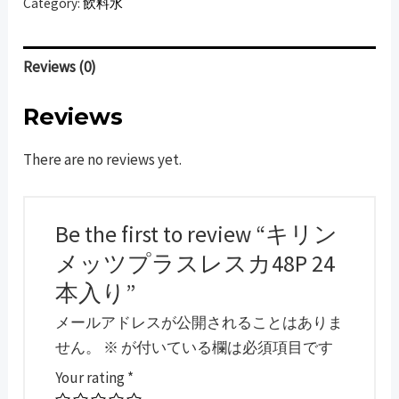
Category:
飲料水
メ
ッ
ツ
Reviews (0)
プ
ラ
Reviews
ス
There are no reviews yet.
レ
ス
カ
Be the first to review “キリン
48P
24
メッツプラスレスカ48P 24
本
本入り”
入
メールアドレスが公開されることはありま
り
せん。
※
が付いている欄は必須項目です
quantity
Your rating
*