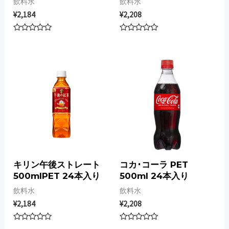
飲料水
飲料水
¥
2,184
¥
2,208
Rated
Rated
0
0
out
out
of
of
5
5
キリン午後ストレート
コカ･コーラ PET
500mlPET 24本入り
500ml 24本入り
飲料水
飲料水
¥
2,184
¥
2,208
Rated
Rated