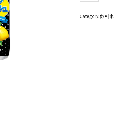
二
家
Category:
飲料水
レ
モ
ン
ス
カ
ッ
シ
ュ
500ml
PET
24
本
入
り