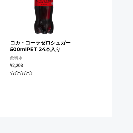
T
コカ・コーラゼロシュガー
500mlPET 24本入り
飲料水
¥
2,208
Rated
0
out
of
5