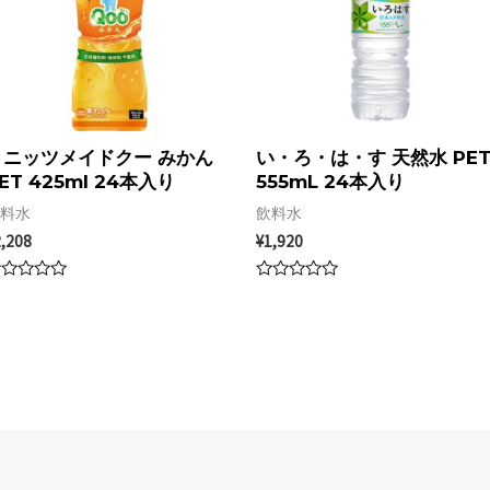
ミニッツメイドクー みかん
い・ろ・は・す 天然水 PE
ET 425ml 24本入り
555mL 24本入り
料水
飲料水
,208
¥
1,920
ated
Rated
0
t
out
of
5