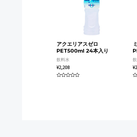
アクエリアスゼロ
PET500ml 24本入り
P
飲料水
飲
¥
2,208
¥
2
Rated
R
0
0
out
ou
of
of
5
5